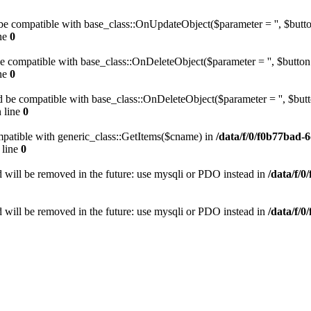
be compatible with base_class::OnUpdateObject($parameter = '', $button
ne
0
be compatible with base_class::OnDeleteObject($parameter = '', $button 
ne
0
 be compatible with base_class::OnDeleteObject($parameter = '', $butto
 line
0
mpatible with generic_class::GetItems($cname) in
/data/f/0/f0b77bad-
 line
0
 will be removed in the future: use mysqli or PDO instead in
/data/f/
 will be removed in the future: use mysqli or PDO instead in
/data/f/