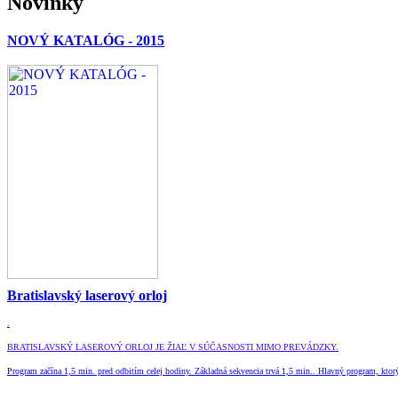
Novinky
NOVÝ KATALÓG - 2015
Bratislavský laserový orloj
.
BRATISLAVSKÝ LASEROVÝ ORLOJ JE ŽIAĽ V SÚČASNOSTI MIMO PREVÁDZKY
.
Program začína 1,5 min. pred odbitím celej hodiny. Základná sekvencia trvá 1,5 min.. Hlavný program, ktorý 