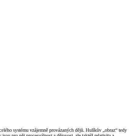
 celého systému vzájemně provázaných dějů. Hulíkův „obraz“ tedy
u pro něj procesuálnost a dějovost, ale taktéž relativita a