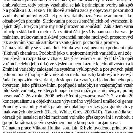
ambivalence, tedy pojmy vztahující se jak k principům tvorby tak zpě
Na počátku 80. let se v Hulíkově ateliéru začaly objevovat pozoruhodn
vznikaly od poloviny 80. let první variabily označované autorem jak
obsahových proměn. Sledováním procesů směřujících od vymezení k na
jejích dějů, kterých jsme my lidé přirozenou součástí. Základem varia
principu skládacího metru. Na vnitřní část je vždy nanesena barva a 
reálnému traktováním získává potenciál mnoha možných prostorových p
tak aktivním spoluúčastníkem vznikajících pochodů a proměn.
Téma variability se v souladu s Hulíkovým zájmem o experiment uplatň
(fiktivní) charakter. Podobně jako u trojrozměrných variabilů, ani zd
narušován a rozpadá se v chaos, který se ovšem v určitých fázích op
v rámci celého jeho díla) ve výsledku neodkazuje k jednotlivostem a k 
Zmínění variabliy založené na systému výklopných a posuvných pásů 
jednom bodě (popřípadě v několika málo bodech) kruhovým kovovým šr
řada kompozičních variant, přeskupení a zvratů, od jednoduchého po
čtvercem, jeho přiřazováním, popřípadě násobky) a vzájemnými vztahy
bílo-šedé varianty, ve kterých napětí mezi možným a učiněným, pomíj
posouvač č. 26 z roku 2008 nebo Sřední geo-posouvač č. 7, z roku 200
konceptualismu a objektivizace výtvarného vyjádření umělecké generac
Principy variability Hulík paralelně uplatňuje i v tzv. geo-grafikách
malovaných obrazech (Black, White, Grey, 2009-10). Tato média se na
obrazů při instalaci nabízí možnosti volného přeskupování i svobodu or
(popř. kurátora), jakým systémem bude kompozici organizovat.
Tématem práce Viktora Hulíka jsou, jak již bylo uvedeno, principy pro