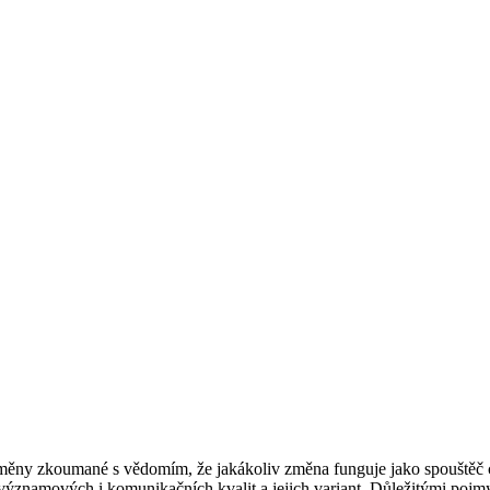
oměny zkoumané s vědomím, že jakákoliv změna funguje jako spouštěč
amových i komunikačních kvalit a jejich variant. Důležitými pojmy jso