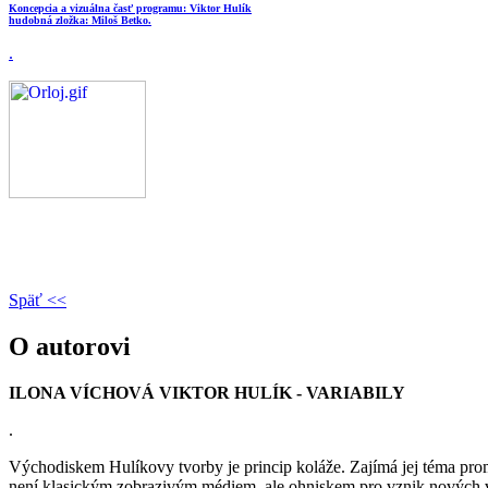
Koncepcia a vizuálna časť programu: Viktor Hulík
hudobná zložka: Miloš Betko.
.
Späť <<
O autorovi
ILONA VÍCHOVÁ
VIKTOR HULÍK - VARIABILY
.
Východiskem Hulíkovy tvorby je princip koláže. Zajímá jej téma pr
není klasickým zobrazivým médiem, ale ohniskem pro vznik nových význ