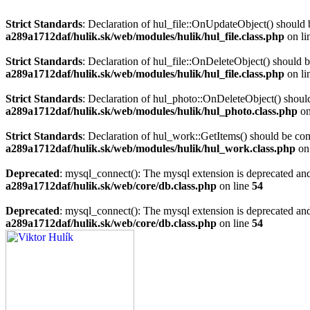
Strict Standards
: Declaration of hul_file::OnUpdateObject() should 
a289a1712daf/hulik.sk/web/modules/hulik/hul_file.class.php
on li
Strict Standards
: Declaration of hul_file::OnDeleteObject() should 
a289a1712daf/hulik.sk/web/modules/hulik/hul_file.class.php
on li
Strict Standards
: Declaration of hul_photo::OnDeleteObject() should
a289a1712daf/hulik.sk/web/modules/hulik/hul_photo.class.php
on
Strict Standards
: Declaration of hul_work::GetItems() should be co
a289a1712daf/hulik.sk/web/modules/hulik/hul_work.class.php
on
Deprecated
: mysql_connect(): The mysql extension is deprecated and
a289a1712daf/hulik.sk/web/core/db.class.php
on line
54
Deprecated
: mysql_connect(): The mysql extension is deprecated and
a289a1712daf/hulik.sk/web/core/db.class.php
on line
54