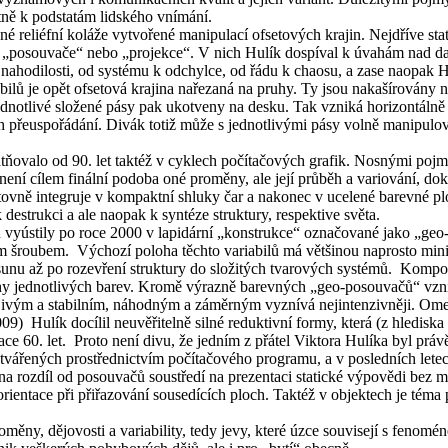
tně k podstatám lidského vnímání.
é reliéfní koláže vytvořené manipulací ofsetových krajin. Nejdříve stat
o „posouvače“ nebo „projekce“. V nich Hulík dospíval k úvahám nad da
hodilosti, od systému k odchylce, od řádu k chaosu, a zase naopak Hu
bilů je opět ofsetová krajina nařezaná na pruhy. Ty jsou nakašírovány n
jednotlivé složené pásy pak ukotveny na desku. Tak vzniká horizontálně
řeuspořádání. Divák totiž může s jednotlivými pásy volně manipulovat,
ovalo od 90. let taktéž v cyklech počítačových grafik. Nosnými pojmy 
e není cílem finální podoba oné proměny, ale její průběh a variování, d
ětovně integruje v kompaktní shluky čar a nakonec v ucelené barevné 
destrukci a ale naopak k syntéze struktury, respektive světa.
vyústily po roce 2000 v lapidární „konstrukce“ označované jako „geo
oubem. Výchozí poloha těchto variabilů má většinou naprosto minimal
sunu až po rozevření struktury do složitých tvarových systémů. Komp
 jednotlivých barev. Kromě výrazně barevných „geo-posouvačů“ vznikaj
ivým a stabilním, náhodným a záměrným vyznívá nejintenzivněji. Omeze
9) Hulík docílil neuvěřitelně silné reduktivní formy, která (z hledisk
e 60. let. Proto není divu, že jedním z přátel Viktora Hulíka byl prá
 vytvářených prostřednictvím počítačového programu, a v posledních let
 rozdíl od posouvačů soustředí na prezentaci statické výpovědi bez m
ientace při přiřazování sousedících ploch. Taktéž v objektech je téma p
měny, dějovosti a variability, tedy jevy, které úzce souvisejí s fenom