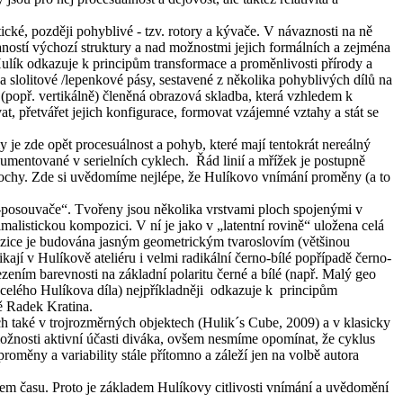
ické, později pohyblivé - tzv. rotory a kývače. V návaznosti na ně
ností výchozí struktury a nad možnostmi jejich formálních a zejména
lík odkazuje k principům transformace a proměnlivosti přírody a
a slolitové /lepenkové pásy, sestavené z několika pohyblivých dílů na
 (popř. vertikálně) členěná obrazová skladba, která vzhledem k
 přetvářet jejich konfigurace, formovat vzájemné vztahy a stát se
je zde opět procesuálnost a pohyb, které mají tentokrát nereálný
okumentované v serielních cyklech. Řád linií a mřížek je postupně
plochy. Zde si uvědomíme nejlépe, že Hulíkovo vnímání proměny (a to
-posouvače“. Tvořeny jsou několika vrstvami ploch spojenými v
istickou kompozici. V ní je jako v „latentní rovině“ uložena celá
ozice je budována jasným geometrickým tvaroslovím (většinou
í v Hulíkově ateliéru i velmi radikální černo-bílé popřípadě černo-
ním barevnosti na základní polaritu černé a bílé (např. Malý geo
a celého Hulíkova díla) nejpříkladněji odkazuje k principům
vě Radek Kratina.
ech také v trojrozměrných objektech (Hulik´s Cube, 2009) a v klasicky
ožnosti aktivní účasti diváka, ovšem nesmíme opomínat, že cyklus
roměny a variability stále přítomno a záleží jen na volbě autora
énem času. Proto je základem Hulíkovy citlivosti vnímání a uvědomění