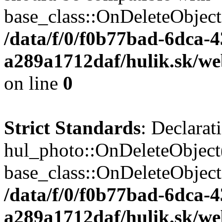
base_class::OnDeleteObject($
/data/f/0/f0b77bad-6dca-
a289a1712daf/hulik.sk/web
on line
0
Strict Standards
: Declarat
hul_photo::OnDeleteObject(
base_class::OnDeleteObject($
/data/f/0/f0b77bad-6dca-
a289a1712daf/hulik.sk/we