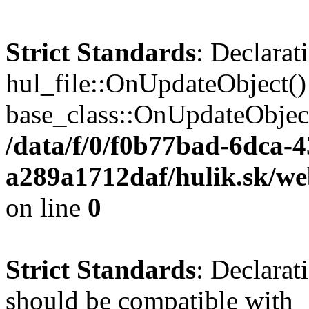
Strict Standards
: Declarat
hul_file::OnUpdateObject()
base_class::OnUpdateObject(
/data/f/0/f0b77bad-6dca-
a289a1712daf/hulik.sk/web
on line
0
Strict Standards
: Declarat
should be compatible with