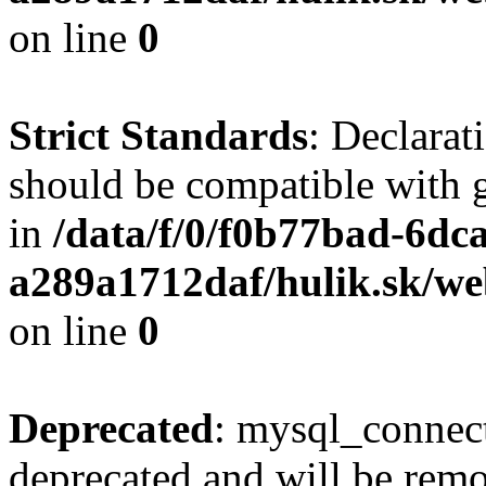
on line
0
Strict Standards
: Declarat
should be compatible with 
in
/data/f/0/f0b77bad-6dc
a289a1712daf/hulik.sk/we
on line
0
Deprecated
: mysql_connect
deprecated and will be remo